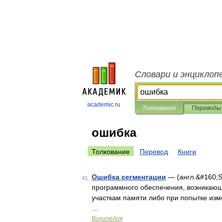
Словари и энциклоп
academic.ru
Толкования
Переводы
ошибка
Толкование
Перевод
Книги
Ошибка сегментации
— (англ.&#160;Se
41
программного обеспечения, возникающ
участкам памяти либо при попытке из
…
Википедия