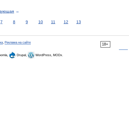
дующая
→
7
8
9
10
11
12
13
ка
,
Реклама на сайте
18+
omla,
Drupal,
WordPress, MODx.