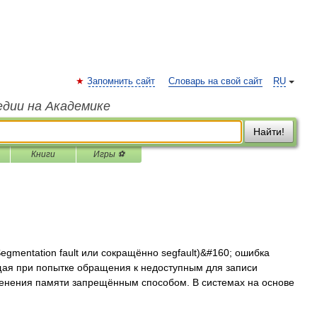
Запомнить сайт
Словарь на свой сайт
RU
едии на Академике
Найти!
Книги
Игры ⚽
gmentation fault или сокращённо segfault)&#160; ошибка
ая при попытке обращения к недоступным для записи
менения памяти запрещённым способом. В системах на основе