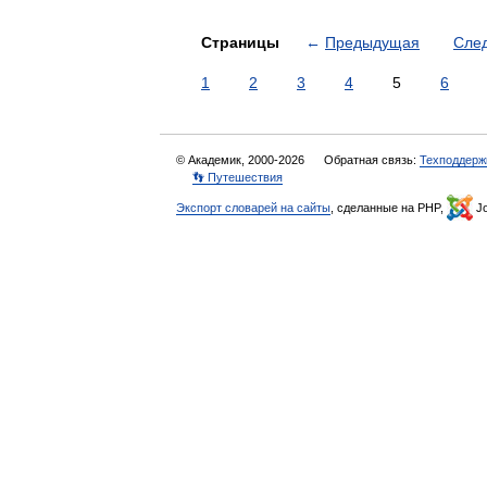
Страницы
←
Предыдущая
Сле
1
2
3
4
5
6
© Академик, 2000-2026
Обратная связь:
Техподдерж
👣 Путешествия
Экспорт словарей на сайты
, сделанные на PHP,
Jo