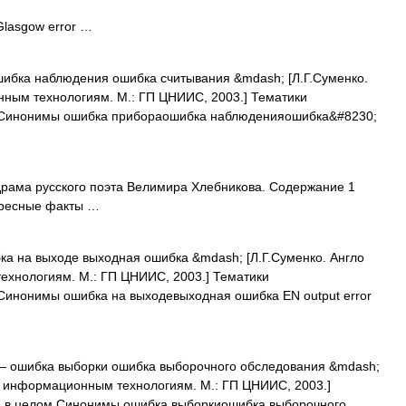
lasgow error …
ибка наблюдения ошибка считывания &mdash; [Л.Г.Суменко.
нным технологиям. М.: ГП ЦНИИС, 2003.] Тематики
 Синонимы ошибка прибораошибка наблюденияошибка&#8230;
ама русского поэта Велимира Хлебникова. Содержание 1
ересные факты …
а на выходе выходная ошибка &mdash; [Л.Г.Суменко. Англо
ехнологиям. М.: ГП ЦНИИС, 2003.] Тематики
инонимы ошибка на выходевыходная ошибка EN output error
— ошибка выборки ошибка выборочного обследования &mdash;
по информационным технологиям. М.: ГП ЦНИИС, 2003.]
 в целом Синонимы ошибка выборкиошибка выборочного