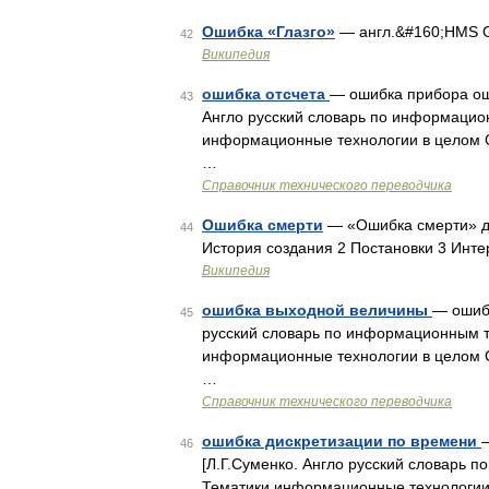
Ошибка «Глазго»
— англ.&#160;HMS G
42
Википедия
ошибка отсчета
— ошибка прибора ош
43
Англо русский словарь по информацио
информационные технологии в целом
…
Справочник технического переводчика
Ошибка смерти
— «Ошибка смерти» др
44
История создания 2 Постановки 3 Инт
Википедия
ошибка выходной величины
— ошибк
45
русский словарь по информационным т
информационные технологии в целом С
…
Справочник технического переводчика
ошибка дискретизации по времени
46
[Л.Г.Суменко. Англо русский словарь 
Тематики информационные технологии