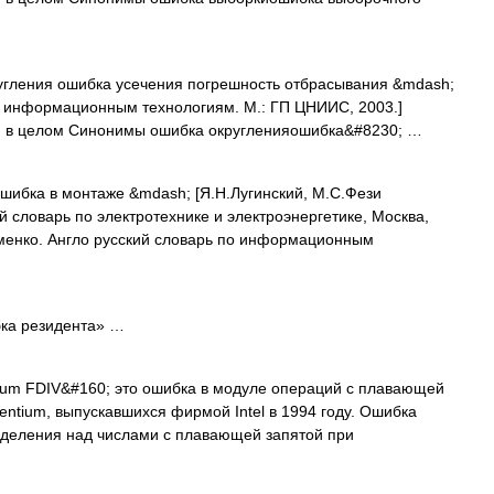
угления ошибка усечения погрешность отбрасывания &mdash;
по информационным технологиям. М.: ГП ЦНИИС, 2003.]
 в целом Синонимы ошибка округленияошибка&#8230; …
шибка в монтаже &mdash; [Я.Н.Лугинский, М.С.Фези
 словарь по электротехнике и электроэнергетике, Москва,
уменко. Англо русский словарь по информационным
а резидента» …
um FDIV&#160; это ошибка в модуле операций с плавающей
entium, выпускавшихся фирмой Intel в 1994 году. Ошибка
 деления над числами с плавающей запятой при