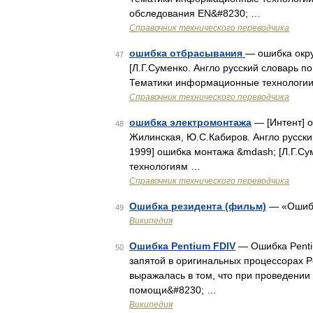
обследования EN&#8230; …
Справочник технического переводчика
ошибка отбрасывания
— ошибка окр
47
[Л.Г.Суменко. Англо русский словарь 
Тематики информационные технологии
Справочник технического переводчика
ошибка электромонтажа
— [Интент] о
48
Жилинская, Ю.С.Кабиров. Англо русский
1999] ошибка монтажа &mdash; [Л.Г.С
технологиям …
Справочник технического переводчика
Ошибка резидента (фильм)
— «Ошибк
49
Википедия
Ошибка Pentium FDIV
— Ошибка Penti
50
запятой в оригинальных процессорах P
выражалась в том, что при проведении
помощи&#8230; …
Википедия